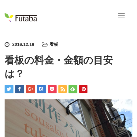
T
o
g
g
l
2016.12.16
看板
e
n
看板の料金・金額の目安
a
v
は？
i
g
a
t
i
o
n